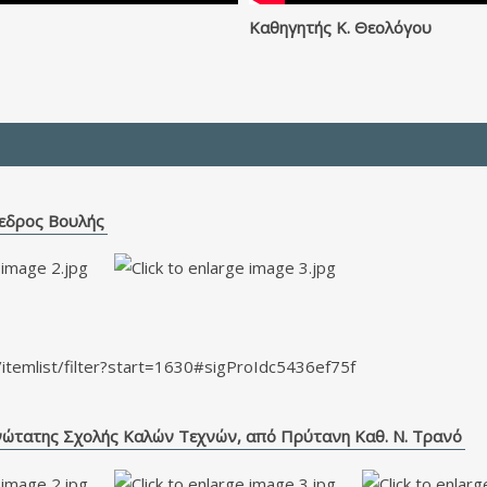
Καθηγητής Κ. Θεολόγου
εδρος Βουλής
s/itemlist/filter?start=1630#sigProIdc5436ef75f
νώτατης Σχολής Καλών Τεχνών, από Πρύτανη Καθ. Ν. Τρανό