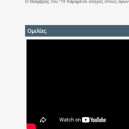
Ο Νοέμβρης του ‘73 παραμένει οδηγός στους αγώνες
Ομιλίες