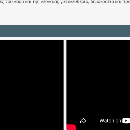
 του λαού και της νεολαίας για ελευθερία, δημοκρατία και πρ