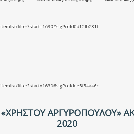
s/itemlist/filter?start=1630#sigProId0d12fb231f
s/itemlist/filter?start=1630#sigProIdee5f54a46c
«ΧΡΉΣΤΟΥ ΑΡΓΥΡΌΠΟΥΛΟΥ» ΑΚ
2020