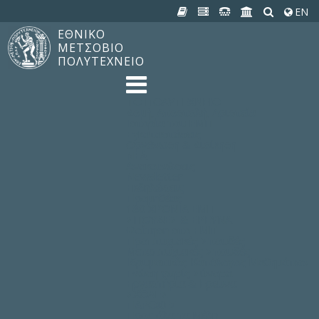
EN
ΕΘΝΙΚΟ
ΜΕΤΣΟΒΙΟ
ΠΟΛΥΤΕΧΝΕΙΟ
TO ΠΟΛΥΤΕΧΝΕΙΟ
Δομή, Αποστολή, Αριστεία
Ιστορία του ΕΜΠ
Εγκαταστάσεις
Οργάνωση & Διοίκηση
ΝΕΑ
Ανακοινώσεις
Newsletter
Εκδηλώσεις
Προμηθέας
180 ΧΡΟΝΙΑ ΕΜΠ
ΣΠΟΥΔΕΣ & ΕΡΕΥΝΑ
Φοίτηση στο EMΠ
Προπτυχιακές Σπουδές
Μεταπτυχιακές Σπουδές
Ιδρυματικός Κατάλογος Μαθημάτων
Γνώση χωρίς Σύνορα
Εργαστήρια & Έρευνα
ΣΧΟΛΕΣ
ΠΑΡΟΧΕΣ
Προς όλα τα Μέλη