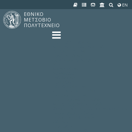
EN
ΕΘΝΙΚΟ
ΜΕΤΣΟΒΙΟ
ΠΟΛΥΤΕΧΝΕΙΟ
TO ΠΟΛΥΤΕΧΝΕΙΟ
Δομή, Αποστολή, Αριστεία
Ιστορία του ΕΜΠ
Εγκαταστάσεις
Οργάνωση & Διοίκηση
ΝΕΑ
Ανακοινώσεις
Newsletter
Εκδηλώσεις
Προμηθέας
180 ΧΡΟΝΙΑ ΕΜΠ
ΣΠΟΥΔΕΣ & ΕΡΕΥΝΑ
Φοίτηση στο EMΠ
Προπτυχιακές Σπουδές
Μεταπτυχιακές Σπουδές
Ιδρυματικός Κατάλογος Μαθημάτων
Γνώση χωρίς Σύνορα
Εργαστήρια & Έρευνα
ΣΧΟΛΕΣ
ΠΑΡΟΧΕΣ
Προς όλα τα Μέλη