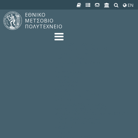
EN
ΕΘΝΙΚΟ
ΜΕΤΣΟΒΙΟ
ΠΟΛΥΤΕΧΝΕΙΟ
TO ΠΟΛΥΤΕΧΝΕΙΟ
Δομή, Αποστολή, Αριστεία
Ιστορία του ΕΜΠ
Εγκαταστάσεις
Οργάνωση & Διοίκηση
ΝΕΑ
Ανακοινώσεις
Newsletter
Εκδηλώσεις
Προμηθέας
180 ΧΡΟΝΙΑ ΕΜΠ
ΣΠΟΥΔΕΣ & ΕΡΕΥΝΑ
Φοίτηση στο EMΠ
Προπτυχιακές Σπουδές
Μεταπτυχιακές Σπουδές
Ιδρυματικός Κατάλογος Μαθημάτων
Γνώση χωρίς Σύνορα
Εργαστήρια & Έρευνα
ΣΧΟΛΕΣ
ΠΑΡΟΧΕΣ
Προς όλα τα Μέλη