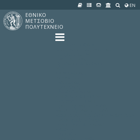
EN
ΕΘΝΙΚΟ
ΜΕΤΣΟΒΙΟ
ΠΟΛΥΤΕΧΝΕΙΟ
TO ΠΟΛΥΤΕΧΝΕΙΟ
Δομή, Αποστολή, Αριστεία
Ιστορία του ΕΜΠ
Εγκαταστάσεις
Οργάνωση & Διοίκηση
ΝΕΑ
Ανακοινώσεις
Newsletter
Εκδηλώσεις
Προμηθέας
180 ΧΡΟΝΙΑ ΕΜΠ
ΣΠΟΥΔΕΣ & ΕΡΕΥΝΑ
Φοίτηση στο EMΠ
Προπτυχιακές Σπουδές
Μεταπτυχιακές Σπουδές
Ιδρυματικός Κατάλογος Μαθημάτων
Γνώση χωρίς Σύνορα
Εργαστήρια & Έρευνα
ΣΧΟΛΕΣ
ΠΑΡΟΧΕΣ
Προς όλα τα Μέλη