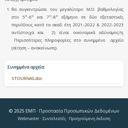
θα συγκεντρώσει τον μεγαλύτερο Μ.Ο. βαθμολογίας
ο
ο
ο
ο
στο 5
-6
και 7
-8
εξάμηνο σε δύο εξεταστικές
περιόδους κατά τα ακαδ. έτη 2021-2022 & 2022-2023
αντίστοιχα και 2) είναι οικονομικά αδύναμος/η.
Περισσότερες πληροφορίες στο συνημμένο αρχείο
(αίτηση – ανακοίνωση).
Συνημμένα αρχεία:
STOURNAS.doc
© 2025 ΕΜΠ ·
Προστασία Προσωπικών Δεδομένων
Webmaster
·
Συντελεστές
·
Προηγούμενη έκδοση