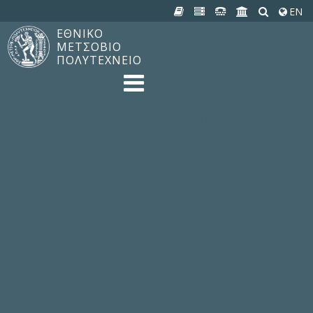
EN
ΕΘΝΙΚΟ
ΜΕΤΣΟΒΙΟ
ΠΟΛΥΤΕΧΝΕΙΟ
TO ΠΟΛΥΤΕΧΝΕΙΟ
Δομή, Αποστολή, Αριστεία
Ιστορία του ΕΜΠ
Εγκαταστάσεις
Οργάνωση & Διοίκηση
ΝΕΑ
Ανακοινώσεις
Newsletter
Εκδηλώσεις
Προμηθέας
180 ΧΡΟΝΙΑ ΕΜΠ
ΣΠΟΥΔΕΣ & ΕΡΕΥΝΑ
Φοίτηση στο EMΠ
Προπτυχιακές Σπουδές
Μεταπτυχιακές Σπουδές
Ιδρυματικός Κατάλογος Μαθημάτων
Γνώση χωρίς Σύνορα
Εργαστήρια & Έρευνα
ΣΧΟΛΕΣ
ΠΑΡΟΧΕΣ
Προς όλα τα Μέλη