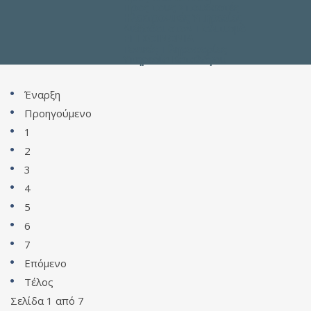
Προς τους Σπουδαστές
Ηλεκτρονικές Υπηρεσίες
Διέξοδοι στον Πολιτισμό
ΕΠΙΚΟΙΝΩΝΙΑ
Γενικές Πληροφορίες
Υπηρεσία Καταλόγου
Έναρξη
Προηγούμενο
1
2
3
4
5
6
7
Επόμενο
Τέλος
Σελίδα 1 από 7