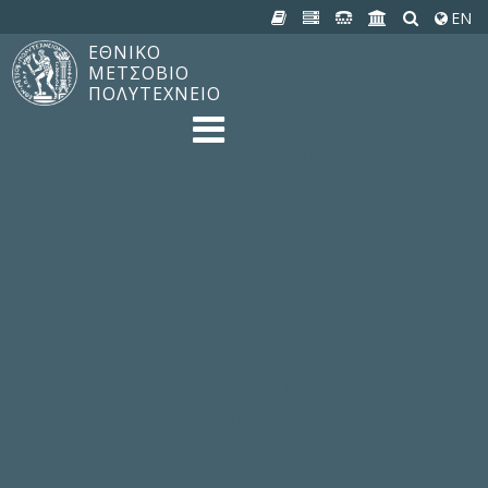
EN
ΕΘΝΙΚΟ
ΜΕΤΣΟΒΙΟ
ΠΟΛΥΤΕΧΝΕΙΟ
TO ΠΟΛΥΤΕΧΝΕΙΟ
Δομή, Αποστολή, Αριστεία
Ιστορία του ΕΜΠ
Εγκαταστάσεις
Οργάνωση & Διοίκηση
ΝΕΑ
Ανακοινώσεις
Newsletter
Εκδηλώσεις
Προμηθέας
180 ΧΡΟΝΙΑ ΕΜΠ
ΣΠΟΥΔΕΣ & ΕΡΕΥΝΑ
Φοίτηση στο EMΠ
Προπτυχιακές Σπουδές
Μεταπτυχιακές Σπουδές
Ιδρυματικός Κατάλογος Μαθημάτων
Γνώση χωρίς Σύνορα
Εργαστήρια & Έρευνα
ΣΧΟΛΕΣ
ΠΑΡΟΧΕΣ
Προς όλα τα Μέλη