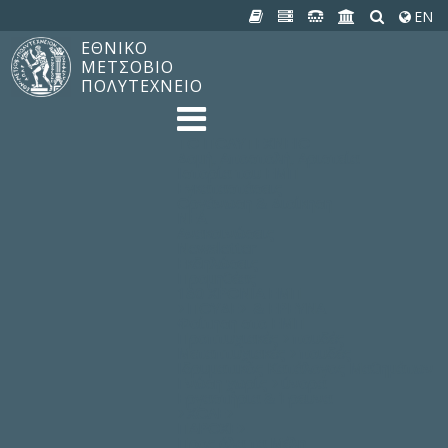
EN
ΕΘΝΙΚΟ
ΜΕΤΣΟΒΙΟ
ΠΟΛΥΤΕΧΝΕΙΟ
TO ΠΟΛΥΤΕΧΝΕΙΟ
Δομή, Αποστολή, Αριστεία
Ιστορία του ΕΜΠ
Εγκαταστάσεις
Οργάνωση & Διοίκηση
ΝΕΑ
Ανακοινώσεις
Newsletter
Εκδηλώσεις
Προμηθέας
180 ΧΡΟΝΙΑ ΕΜΠ
ΣΠΟΥΔΕΣ & ΕΡΕΥΝΑ
Φοίτηση στο EMΠ
Προπτυχιακές Σπουδές
Μεταπτυχιακές Σπουδές
Ιδρυματικός Κατάλογος Μαθημάτων
Γνώση χωρίς Σύνορα
Εργαστήρια & Έρευνα
ΣΧΟΛΕΣ
ΠΑΡΟΧΕΣ
Προς όλα τα Μέλη