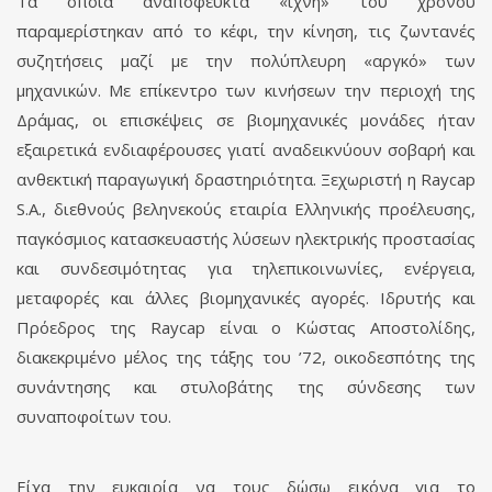
Τα όποια αναπόφευκτά «ίχνη» του χρόνου
παραμερίστηκαν από το κέφι, την κίνηση, τις ζωντανές
συζητήσεις μαζί με την πολύπλευρη «αργκό» των
μηχανικών. Με επίκεντρο των κινήσεων την περιοχή της
Δράμας, οι επισκέψεις σε βιομηχανικές μονάδες ήταν
εξαιρετικά ενδιαφέρουσες γιατί αναδεικνύουν σοβαρή και
ανθεκτική παραγωγική δραστηριότητα. Ξεχωριστή η Raycap
S.A., διεθνούς βεληνεκούς εταιρία Ελληνικής προέλευσης,
παγκόσμιος κατασκευαστής λύσεων ηλεκτρικής προστασίας
και συνδεσιμότητας για τηλεπικοινωνίες, ενέργεια,
μεταφορές και άλλες βιομηχανικές αγορές. Ιδρυτής και
Πρόεδρος της Raycap είναι ο Κώστας Αποστολίδης,
διακεκριμένο μέλος της τάξης του ’72, οικοδεσπότης της
συνάντησης και στυλοβάτης της σύνδεσης των
συναποφοίτων του.
Είχα την ευκαιρία να τους δώσω εικόνα για το