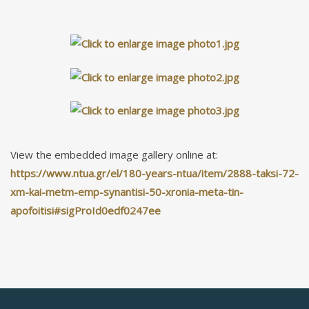
View the embedded image gallery online at:
https://www.ntua.gr/el/180-years-ntua/item/2888-taksi-72-
xm-kai-metm-emp-synantisi-50-xronia-meta-tin-
apofoitisi#sigProId0edf0247ee