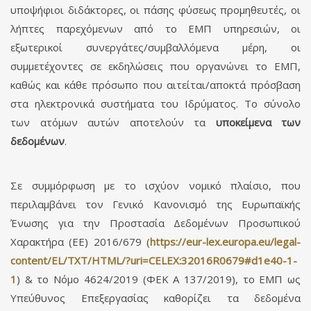
υποψήφιοι διδάκτορες, οι πάσης φύσεως προμηθευτές, οι
λήπτες παρεχόμενων από το ΕΜΠ υπηρεσιών, οι
εξωτερικοί συνεργάτες/συμβαλλόμενα μέρη, οι
συμμετέχοντες σε εκδηλώσεις που οργανώνει το ΕΜΠ,
καθώς και κάθε πρόσωπο που αιτείται/αποκτά πρόσβαση
στα ηλεκτρονικά συστήματα του Ιδρύματος. Το σύνολο
των ατόμων αυτών αποτελούν τα
υποκείμενα των
δεδομένων
.
Σε συμμόρφωση με το ισχύον νομικό πλαίσιο, που
περιλαμβάνει τον Γενικό Κανονισμό της Ευρωπαϊκής
Ένωσης για την Προστασία Δεδομένων Προσωπικού
Χαρακτήρα (ΕΕ) 2016/679 (
https://eur-lex.europa.eu/legal-
content/EL/TXT/HTML/?uri=CELEX:32016R0679#d1e40-1-
1
) & το Νόμο 4624/2019 (ΦΕΚ A 137/2019), το ΕΜΠ ως
Υπεύθυνος Επεξεργασίας καθορίζει τα δεδομένα