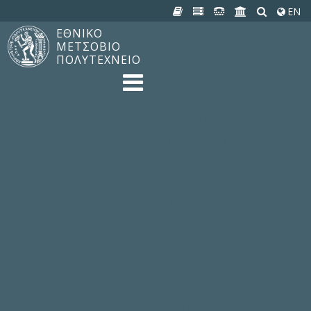
EN
ΕΘΝΙΚΟ
ΜΕΤΣΟΒΙΟ
ΠΟΛΥΤΕΧΝΕΙΟ
TO ΠΟΛΥΤΕΧΝΕΙΟ
Δομή, Αποστολή, Αριστεία
Ιστορία του ΕΜΠ
Εγκαταστάσεις
Οργάνωση & Διοίκηση
ΝΕΑ
Ανακοινώσεις
Newsletter
Εκδηλώσεις
Προμηθέας
180 ΧΡΟΝΙΑ ΕΜΠ
ΣΠΟΥΔΕΣ & ΕΡΕΥΝΑ
Φοίτηση στο EMΠ
Προπτυχιακές Σπουδές
Μεταπτυχιακές Σπουδές
Ιδρυματικός Κατάλογος Μαθημάτων
Γνώση χωρίς Σύνορα
Εργαστήρια & Έρευνα
ΣΧΟΛΕΣ
ΠΑΡΟΧΕΣ
Προς όλα τα Μέλη