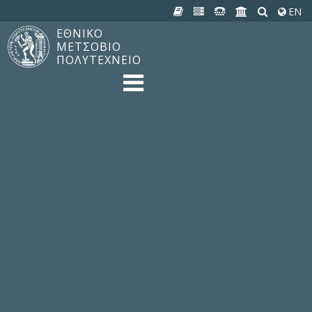
EN
ΕΘΝΙΚΟ
ΜΕΤΣΟΒΙΟ
ΠΟΛΥΤΕΧΝΕΙΟ
TO ΠΟΛΥΤΕΧΝΕΙΟ
Δομή, Αποστολή, Αριστεία
Ιστορία του ΕΜΠ
Εγκαταστάσεις
Οργάνωση & Διοίκηση
ΝΕΑ
Ανακοινώσεις
Newsletter
Εκδηλώσεις
Προμηθέας
180 ΧΡΟΝΙΑ ΕΜΠ
ΣΠΟΥΔΕΣ & ΕΡΕΥΝΑ
Φοίτηση στο EMΠ
Προπτυχιακές Σπουδές
Μεταπτυχιακές Σπουδές
Ιδρυματικός Κατάλογος Μαθημάτων
Γνώση χωρίς Σύνορα
Εργαστήρια & Έρευνα
ΣΧΟΛΕΣ
ΠΑΡΟΧΕΣ
Προς όλα τα Μέλη