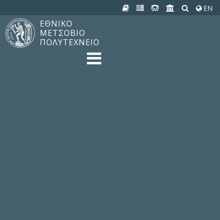
EN
ΕΘΝΙΚΟ
ΜΕΤΣΟΒΙΟ
ΠΟΛΥΤΕΧΝΕΙΟ
TO ΠΟΛΥΤΕΧΝΕΙΟ
Δομή, Αποστολή, Αριστεία
Ιστορία του ΕΜΠ
Εγκαταστάσεις
Οργάνωση & Διοίκηση
ΝΕΑ
Ανακοινώσεις
Newsletter
Εκδηλώσεις
Προμηθέας
180 ΧΡΟΝΙΑ ΕΜΠ
ΣΠΟΥΔΕΣ & ΕΡΕΥΝΑ
Φοίτηση στο EMΠ
Προπτυχιακές Σπουδές
Μεταπτυχιακές Σπουδές
Ιδρυματικός Κατάλογος Μαθημάτων
Γνώση χωρίς Σύνορα
Εργαστήρια & Έρευνα
ΣΧΟΛΕΣ
ΠΑΡΟΧΕΣ
Προς όλα τα Μέλη