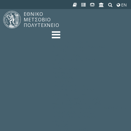
EN
ΕΘΝΙΚΟ
ΜΕΤΣΟΒΙΟ
ΠΟΛΥΤΕΧΝΕΙΟ
TO ΠΟΛΥΤΕΧΝΕΙΟ
Δομή, Αποστολή, Αριστεία
Ιστορία του ΕΜΠ
Εγκαταστάσεις
Οργάνωση & Διοίκηση
ΝΕΑ
Ανακοινώσεις
Newsletter
Εκδηλώσεις
Προμηθέας
180 ΧΡΟΝΙΑ ΕΜΠ
ΣΠΟΥΔΕΣ & ΕΡΕΥΝΑ
Φοίτηση στο EMΠ
Προπτυχιακές Σπουδές
Μεταπτυχιακές Σπουδές
Ιδρυματικός Κατάλογος Μαθημάτων
Γνώση χωρίς Σύνορα
Εργαστήρια & Έρευνα
ΣΧΟΛΕΣ
ΠΑΡΟΧΕΣ
Προς όλα τα Μέλη