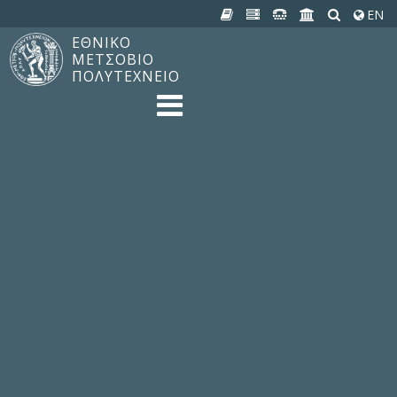
EN
ΕΘΝΙΚΟ
ΜΕΤΣΟΒΙΟ
ΠΟΛΥΤΕΧΝΕΙΟ
TO ΠΟΛΥΤΕΧΝΕΙΟ
Δομή, Αποστολή, Αριστεία
Ιστορία του ΕΜΠ
Εγκαταστάσεις
Οργάνωση & Διοίκηση
ΝΕΑ
Ανακοινώσεις
Newsletter
Εκδηλώσεις
Προμηθέας
180 ΧΡΟΝΙΑ ΕΜΠ
ΣΠΟΥΔΕΣ & ΕΡΕΥΝΑ
Φοίτηση στο EMΠ
Προπτυχιακές Σπουδές
Μεταπτυχιακές Σπουδές
Ιδρυματικός Κατάλογος Μαθημάτων
Γνώση χωρίς Σύνορα
Εργαστήρια & Έρευνα
ΣΧΟΛΕΣ
ΠΑΡΟΧΕΣ
Προς όλα τα Μέλη